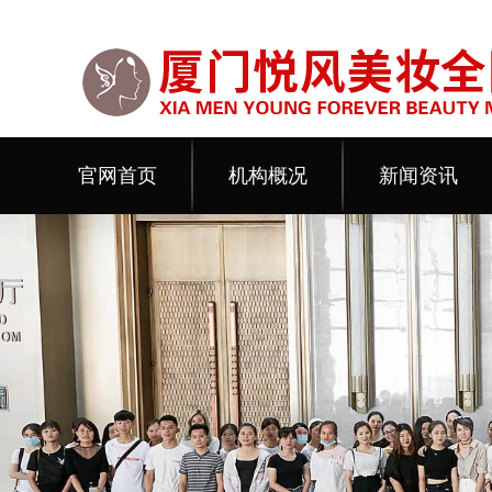
官网首页
机构概况
新闻资讯