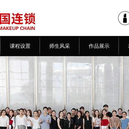
课程设置
师生风采
作品展示