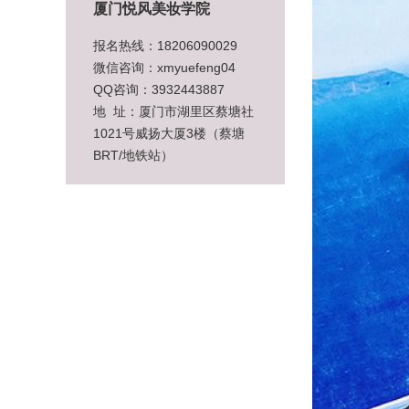
厦门悦风美妆学院
报名热线：18206090029
微信咨询：xmyuefeng04
QQ咨询：3932443887
地 址：厦门市湖里区蔡塘社
1021号威扬大厦3楼（蔡塘
BRT/地铁站）