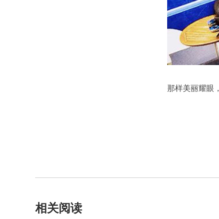
那样美丽耀眼
相关阅读