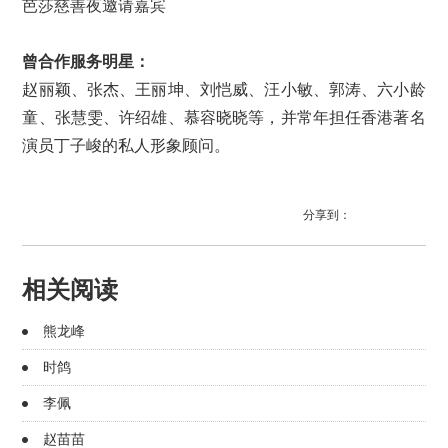
芭莎慈善夜邀请嘉宾
曾
合作
服务明星
：
赵丽颖、张杰、王丽坤、刘恺威、汪小敏、郭涛、六小龄
童、张慧雯、许绍雄、慕容晓晓等，并常年担任香港著名
演员丁子峻的私人形象顾问。
分享到：
相关阅读
熊龙峰
时鸽
李佩
赵苗苗