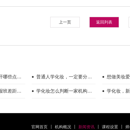
上一页
返回列表
开哪些点？
普通人学化妆，一定要分清
想做美妆爱
享
你的学习目标
新手入门完
报班差距到
学化妆怎么判断一家机构教
学化妆，新
学靠不靠谱？
只看外表
官网首页
机构概况
新闻资讯
课程设置
师