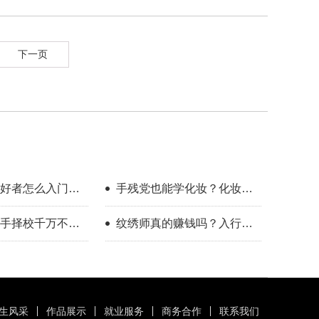
下一页
好者怎么入门？
手残党也能学化妆？化妆学
整流程指南
校怎么选？
手择校千万不要
纹绣师真的赚钱吗？入行半
年的真实感受
生风采
作品展示
就业服务
商务合作
联系我们