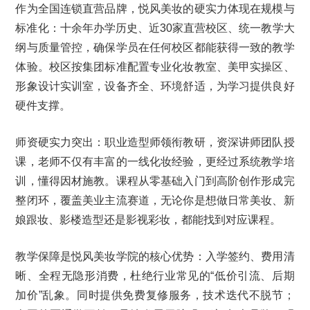
作为全国连锁直营品牌，悦风美妆的硬实力体现在规模与
标准化：十余年办学历史、近30家直营校区、统一教学大
纲与质量管控，确保学员在任何校区都能获得一致的教学
体验。校区按集团标准配置专业化妆教室、美甲实操区、
形象设计实训室，设备齐全、环境舒适，为学习提供良好
硬件支撑。
师资硬实力突出：职业造型师领衔教研，资深讲师团队授
课，老师不仅有丰富的一线化妆经验，更经过系统教学培
训，懂得因材施教。课程从零基础入门到高阶创作形成完
整闭环，覆盖美业主流赛道，无论你是想做日常美妆、新
娘跟妆、影楼造型还是影视彩妆，都能找到对应课程。
教学保障是悦风美妆学院的核心优势：入学签约、费用清
晰、全程无隐形消费，杜绝行业常见的“低价引流、后期
加价”乱象。同时提供免费复修服务，技术迭代不脱节；