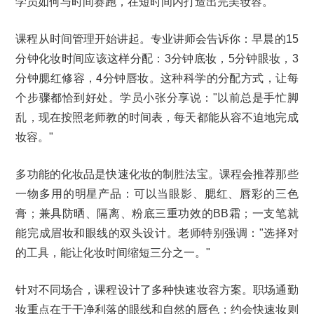
学员如何与时间赛跑，在短时间内打造出完美妆容。
课程从时间管理开始讲起。专业讲师会告诉你：早晨的15
分钟化妆时间应该这样分配：3分钟底妆，5分钟眼妆，3
分钟腮红修容，4分钟唇妆。这种科学的分配方式，让每
个步骤都恰到好处。学员小张分享说："以前总是手忙脚
乱，现在按照老师教的时间表，每天都能从容不迫地完成
妆容。"
多功能的化妆品是快速化妆的制胜法宝。课程会推荐那些
一物多用的明星产品：可以当眼影、腮红、唇彩的三色
膏；兼具防晒、隔离、粉底三重功效的BB霜；一支笔就
能完成眉妆和眼线的双头设计。老师特别强调："选择对
的工具，能让化妆时间缩短三分之一。"
针对不同场合，课程设计了多种快速妆容方案。职场通勤
妆重点在于干净利落的眼线和自然的唇色；约会快速妆则