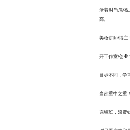
活着时尚/影
高。
美妆讲师/博主
开工作室/创业
目标不同，学
当然重中之重
选错班，浪费