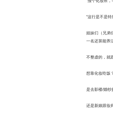
“报个化妆班，
“这行是不是特
姐妹们（兄弟
一名还算能养
不整虚的，就
想靠化妆吃饭
是去影楼/婚
还是新娘跟妆