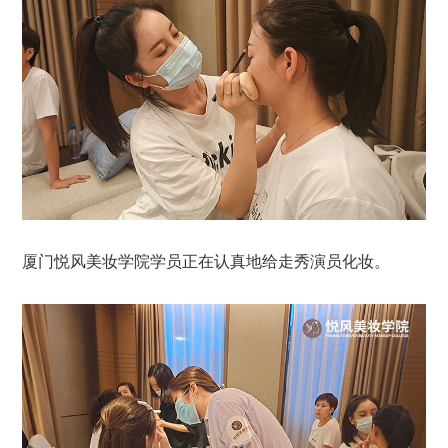
厦门悦风美妆学院学员正在认真地给走秀演员化妆。